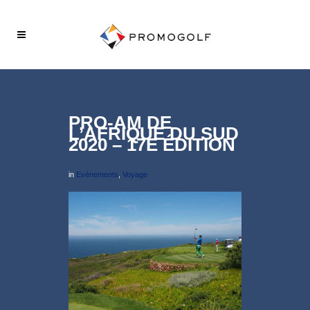
PRO-AM DE
L’AFRIQUE DU SUD
2020 – 17E ÉDITION
in
Evènements
,
Voyage