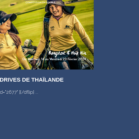
 DRIVES DE THAÏLANDE
id="2677" ][/dflip] ...