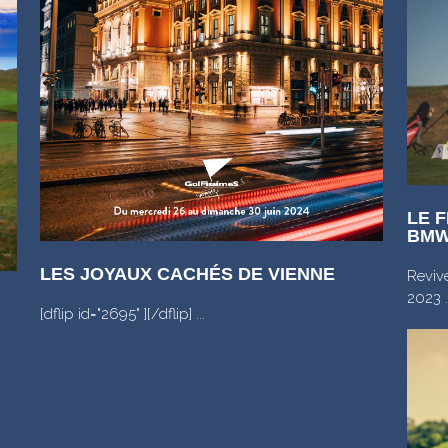
LE F
BMW
LES JOYAUX CACHÉS DE VIENNE
Revive
2023 .
[dflip id="2695" ][/dflip] ...