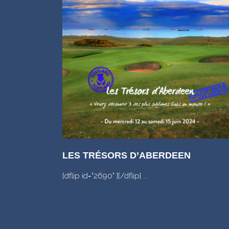
LES TRÉSORS D’ABERDEEN
[dflip id="2690" ][/dflip] ...