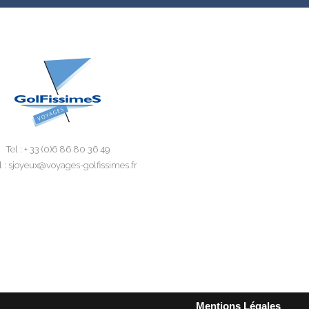
Tel : + 33 (0)6 86 80 36 49
 : sjoyeux@voyages-golfissimes.fr
Mentions Légales