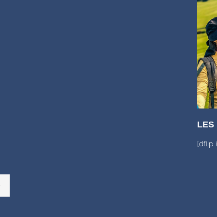
LES
[dflip 