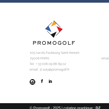
105 rue du Faubourg Saint Honoré
75008 PARIS
email
Tel : + 33 (0)6 09 68 69 02
email : jl.suty@promogolf.fr
© Promogolf - 2025 | création graphique :
DZ