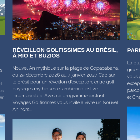
RÉVEILLON GOLFISSIMES AU BRÉSIL,
PAR
À RIO ET BUZIOS
La plu
Nouvel An mythique sur la plage de Copacabana,
green
s
du 29 décembre 2026 au 7 janvier 2027 Cap sur
vous 
le Brésil pour un réveillon d’exception, entre golf,
excep
et
paysages mythiques et ambiance festive
parcou
de
incomparable. Avec ce programme exclusif,
et Cha
er
Voyages Golfissimes vous invite à vivre un Nouvel
An hors...